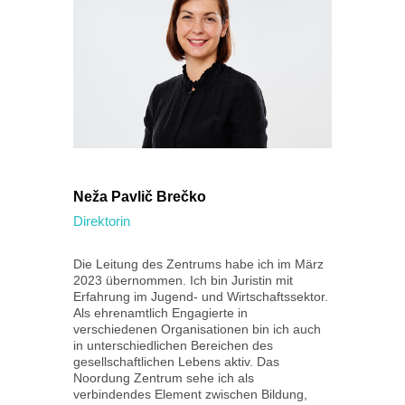
Neža Pavlič Brečko
Andr
Direktorin
Verwa
Wirts
Die Leitung des Zentrums habe ich im März
2023 übernommen. Ich bin Juristin mit
In di
Erfahrung im Jugend- und Wirtschaftssektor.
seit 
Als ehrenamtlich Engagierte in
einge
verschiedenen Organisationen bin ich auch
Empfa
in unterschiedlichen Bereichen des
Führu
gesellschaftlichen Lebens aktiv. Das
von W
Noordung Zentrum sehe ich als
Entwi
verbindendes Element zwischen Bildung,
derze