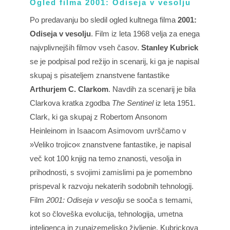
Ogled filma 2001: Odiseja v vesolju
Po predavanju bo sledil ogled kultnega filma
2001:
Odiseja v vesolju
. Film iz leta 1968 velja za enega
najvplivnejših filmov vseh časov.
Stanley Kubrick
se je podpisal pod režijo in scenarij, ki ga je napisal
skupaj s pisateljem znanstvene fantastike
Arthurjem C. Clarkom
. Navdih za scenarij je bila
Clarkova kratka zgodba
The Sentinel
iz leta 1951.
Clark, ki ga skupaj z Robertom Ansonom
Heinleinom in Isaacom Asimovom uvrščamo v
»Veliko trojico« znanstvene fantastike, je napisal
več kot 100 knjig na temo znanosti, vesolja in
prihodnosti, s svojimi zamislimi pa je pomembno
prispeval k razvoju nekaterih sodobnih tehnologij.
Film
2001: Odiseja v vesolju
se sooča s temami,
kot so človeška evolucija, tehnologija, umetna
inteligenca in zunajzemeljsko življenje. Kubrickova