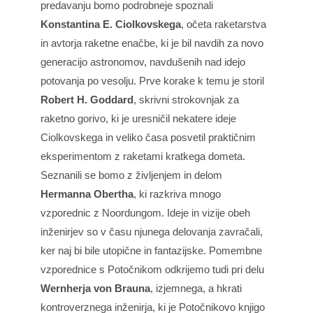
predavanju bomo podrobneje spoznali
Konstantina E. Ciolkovskega
, očeta raketarstva
in avtorja raketne enačbe, ki je bil navdih za novo
generacijo astronomov, navdušenih nad idejo
potovanja po vesolju. Prve korake k temu je storil
Robert H. Goddard
, skrivni strokovnjak za
raketno gorivo, ki je uresničil nekatere ideje
Ciolkovskega in veliko časa posvetil praktičnim
eksperimentom z raketami kratkega dometa.
Seznanili se bomo z življenjem in delom
Hermanna Obertha
, ki razkriva mnogo
vzporednic z Noordungom. Ideje in vizije obeh
inženirjev so v času njunega delovanja zavračali,
ker naj bi bile utopične in fantazijske. Pomembne
vzporednice s Potočnikom odkrijemo tudi pri delu
Wernherja von Brauna
, izjemnega, a hkrati
kontroverznega inženirja, ki je Potočnikovo knjigo