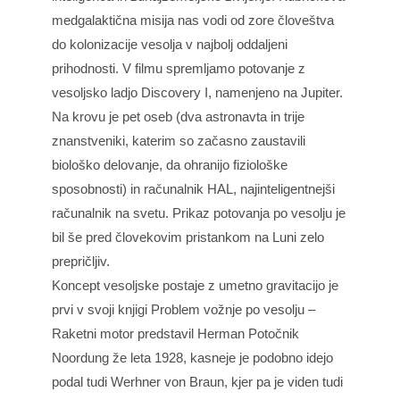
medgalaktična misija nas vodi od zore človeštva
do kolonizacije vesolja v najbolj oddaljeni
prihodnosti. V filmu spremljamo potovanje z
vesoljsko ladjo Discovery I, namenjeno na Jupiter.
Na krovu je pet oseb (dva astronavta in trije
znanstveniki, katerim so začasno zaustavili
biološko delovanje, da ohranijo fiziološke
sposobnosti) in računalnik HAL, najinteligentnejši
računalnik na svetu. Prikaz potovanja po vesolju je
bil še pred človekovim pristankom na Luni zelo
prepričljiv.
Koncept vesoljske postaje z umetno gravitacijo je
prvi v svoji knjigi Problem vožnje po vesolju –
Raketni motor predstavil Herman Potočnik
Noordung že leta 1928, kasneje je podobno idejo
podal tudi Werhner von Braun, kjer pa je viden tudi