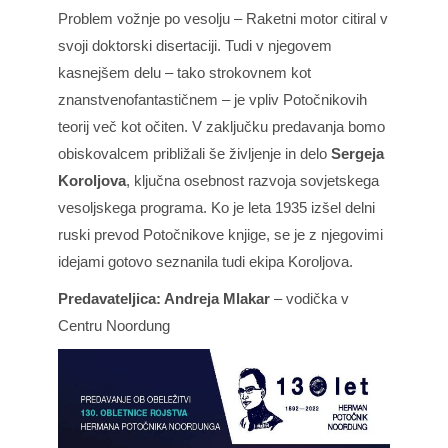
Problem vožnje po vesolju – Raketni motor citiral v
svoji doktorski disertaciji. Tudi v njegovem
kasnejšem delu – tako strokovnem kot
znanstvenofantastičnem – je vpliv Potočnikovih
teorij več kot očiten. V zaključku predavanja bomo
obiskovalcem približali še življenje in delo
Sergeja
Koroljova
, ključna osebnost razvoja sovjetskega
vesoljskega programa. Ko je leta 1935 izšel delni
ruski prevod Potočnikove knjige, se je z njegovimi
idejami gotovo seznanila tudi ekipa Koroljova.
Predavateljica: Andreja Mlakar
– vodička v
Centru Noordung