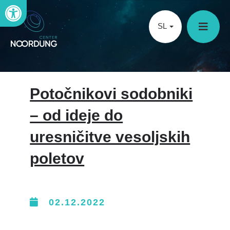
Open toolbar
SL
Potočnikovi sodobniki
– od ideje do
uresničitve vesoljskih
poletov
02.12.2022