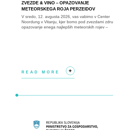
ZVEZDE & VINO – OPAZOVANJE
METEORSKEGA ROJA PERZEIDOV


V sredo, 12. avgusta 2026, vas vabimo v Center
Noordung v Vitanju, kjer bomo pod zvezdami združili
opazovanje enega najlepših meteorskih rojev –
Perzeidov – in razvajanje brbončic z vini kleti...
READ MORE
+