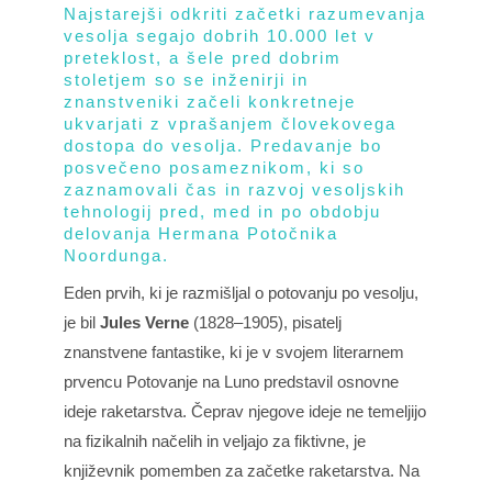
Najstarejši odkriti začetki razumevanja
vesolja segajo dobrih 10.000 let v
preteklost, a šele pred dobrim
stoletjem so se inženirji in
znanstveniki začeli konkretneje
ukvarjati z vprašanjem človekovega
dostopa do vesolja. Predavanje bo
posvečeno posameznikom, ki so
zaznamovali čas in razvoj vesoljskih
tehnologij pred, med in po obdobju
delovanja Hermana Potočnika
Noordunga.
Eden prvih, ki je razmišljal o potovanju po vesolju,
je bil
Jules Verne
(1828–1905), pisatelj
znanstvene fantastike, ki je v svojem literarnem
prvencu Potovanje na Luno predstavil osnovne
ideje raketarstva. Čeprav njegove ideje ne temeljijo
na fizikalnih načelih in veljajo za fiktivne, je
književnik pomemben za začetke raketarstva. Na