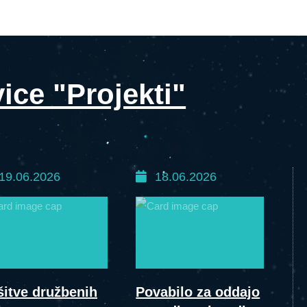
ice "Projekti"
19.06.2026
18.06.2026
šitve družbenih
Povabilo za oddajo