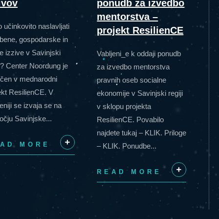
ivov
ponudb za izvedbo
mentorstva –
 učinkovito naslavljati
projekt ResilienCE
bene, gospodarske in
e izzive v Savinjski
Vabljeni_e k oddaji ponudb
ji? Center Noordung je
za izvedbo mentorstva
učen v mednarodni
pravnih oseb socialne
ekt ResilienCE. V
ekonomije v Savinjski regiji
eniji se izvaja se na
v sklopu projekta
očju Savinjske...
ResilienCE. Povabilo
najdete tukaj – KLIK. Priloge
AD MORE
– KLIK. Ponudbe...
+
READ MORE
+