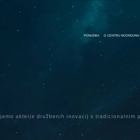
PONUDBA
O CENTRU NOORDUNG
emo akterje družbenih inovacij s tradicionalnim p