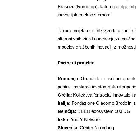
Brașovu (Romunija), katerega cilj je bil 
inovacijskim ekosistemom.
Tekom projekta so bile izvedene tudi tr
alternativnih virih financiranja za družbe
modelov družbenih inovacij, z možnostjo 
Partnerji projekta
Romunija:
Grupul de consultanta pentr
pentru finantarea invatamantului superior
Grčija:
Kollektiva for social innovation a
Italija:
Fondazione Giacomo Brodolini sr
Nemčija:
DEED ecosystem 500 UG
Irska:
YourY Network
Slovenija:
Center Noordung