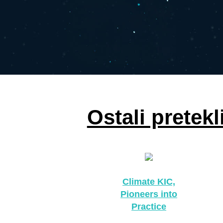
Ostali pretekl
Climate KIC,
Pioneers into
Practice