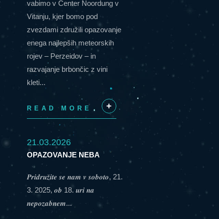
vabimo v Center Noordung v
Vitanju, kjer bomo pod
zvezdami združili opazovanje
enega najlepših meteorskih
rojev – Perzeidov – in
razvajanje brbončic z vini
kleti...
READ MORE
+
21.03.2026
OPAZOVANJE NEBA
𝑷𝒓𝒊𝒅𝒓𝒖𝒛̌𝒊𝒕𝒆 𝒔𝒆 𝒏𝒂𝒎 𝒗 𝒔𝒐𝒃𝒐𝒕𝒐, 21.
3. 2025, 𝒐𝒃 18. 𝒖𝒓𝒊 𝒏𝒂
𝒏𝒆𝒑𝒐𝒛𝒂𝒃𝒏𝒆𝒎...