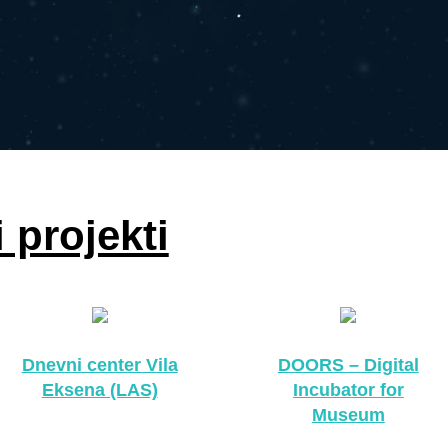
i projekti
Dnevni center Vila
DOORS – Digital
Eksena (LAS)
Incubator for
Museum