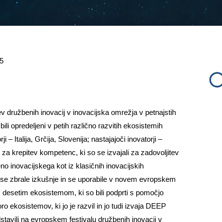
5
ev družbenih inovacij v inovacijska omrežja v petnajstih
bili opredeljeni v petih različno razvitih ekosistemih
i – Italija, Grčija, Slovenija; nastajajoči inovatorji –
 za krepitev kompetenc, ki so se izvajali za zadovoljitev
eno inovacijskega kot iz klasičnih inovacijskih
se zbrale izkušnje in se uporabile v novem evropskem
esetim ekosistemom, ki so bili podprti s pomočjo
ro ekosistemov, ki jo je razvil in jo tudi izvaja DEEP
vili na evropskem festivalu družbenih inovacij v