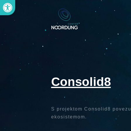
Open toolbar
Consolid8
S projektom Consolid8 povezuj
ekosistemom.