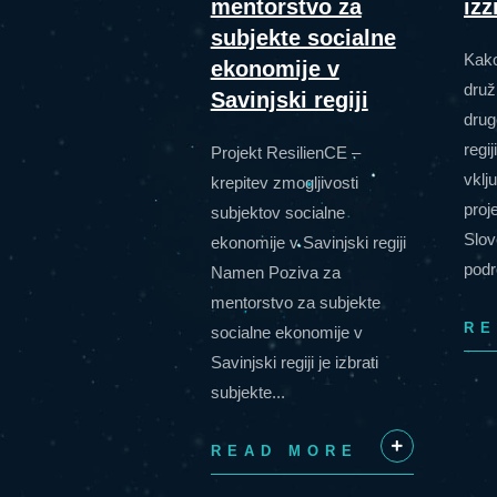
mentorstvo za
izz
subjekte socialne
Kako
ekonomije v
druž
Savinjski regiji
drug
regi
Projekt ResilienCE –
vklj
krepitev zmogljivosti
proj
subjektov socialne
Slov
ekonomije v Savinjski regiji
podr
Namen Poziva za
mentorstvo za subjekte
RE
socialne ekonomije v
Savinjski regiji je izbrati
subjekte...
READ MORE
+