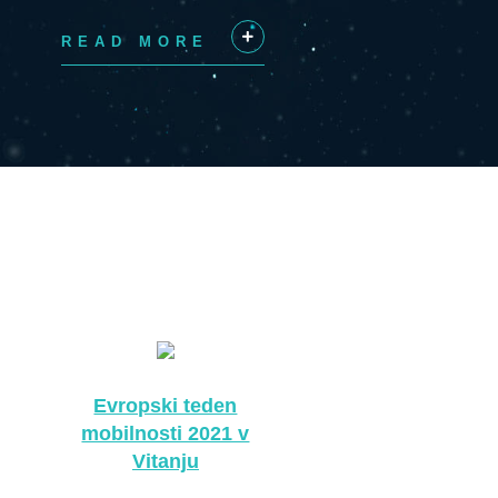
READ MORE
+
Evropski teden
mobilnosti 2021 v
Vitanju