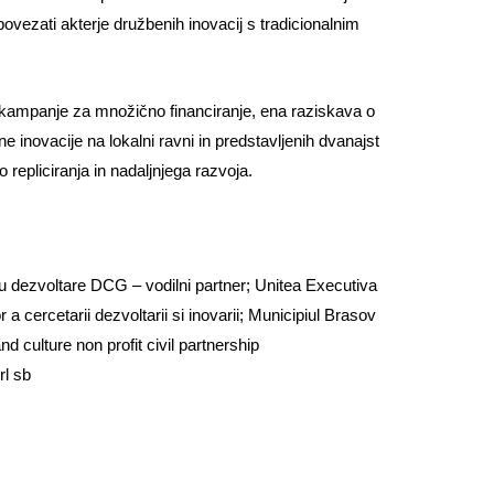
povezati akterje družbenih inovacij s tradicionalnim
i kampanje za množično financiranje, ena raziskava o
ne inovacije na lokalni ravni in predstavljenih dvanajst
repliciranja in nadaljnjega razvoja.
u dezvoltare DCG – vodilni partner; Unitea Executiva
 a cercetarii dezvoltarii si inovarii; Municipiul Brasov
nd culture non profit civil partnership
l sb