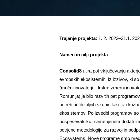
Trajanje projekta:
1. 2. 2023–31.1. 202
Namen in cilji projekta
Consolid8
utira pot vključevanju akterj
evropskih ekosistemih. Iz izzivov, ki so 
(močni inovatorji – Irska; zmerni inovatorj
Romunija) je bilo razvitih pet programov
potreb petih ciljnih skupin tako iz družb
ekosistemov. Po izvedbi programov so 
pospeševalniku, namenjenem dodatnim d
potrjene metodologije za razvoj in podpo
Ecosystems. Nove programe smo predsta