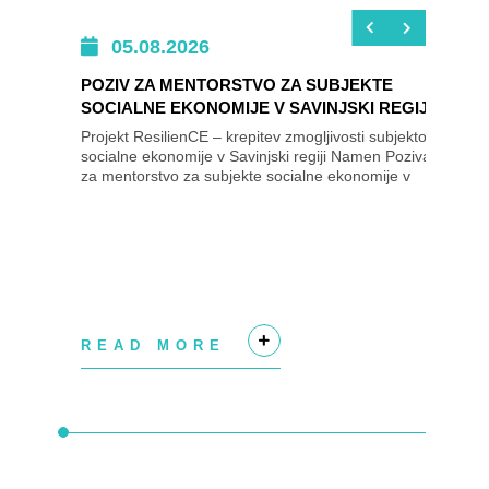
05.08.2026
POZIV ZA MENTORSTVO ZA SUBJEKTE
SOCIALNE EKONOMIJE V SAVINJSKI REGIJI
Projekt ResilienCE – krepitev zmogljivosti subjektov
socialne ekonomije v Savinjski regiji Namen Poziva
za mentorstvo za subjekte socialne ekonomije v
Savinjski regiji je izbrati subjekte...
READ MORE
+