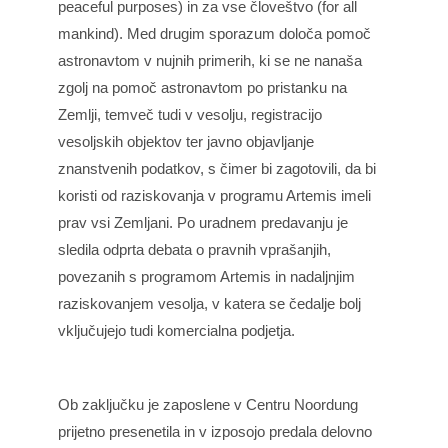
peaceful purposes) in za vse človeštvo (for all
mankind). Med drugim sporazum določa pomoč
astronavtom v nujnih primerih, ki se ne nanaša
zgolj na pomoč astronavtom po pristanku na
Zemlji, temveč tudi v vesolju, registracijo
vesoljskih objektov ter javno objavljanje
znanstvenih podatkov, s čimer bi zagotovili, da bi
koristi od raziskovanja v programu Artemis imeli
prav vsi Zemljani. Po uradnem predavanju je
sledila odprta debata o pravnih vprašanjih,
povezanih s programom Artemis in nadaljnjim
raziskovanjem vesolja, v katera se čedalje bolj
vključujejo tudi komercialna podjetja.
Ob zaključku je zaposlene v Centru Noordung
prijetno presenetila in v izposojo predala delovno