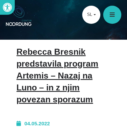
Open toolbar
SL
Rebecca Bresnik
predstavila program
Artemis – Nazaj na
Luno – in z njim
povezan sporazum
04.05.2022