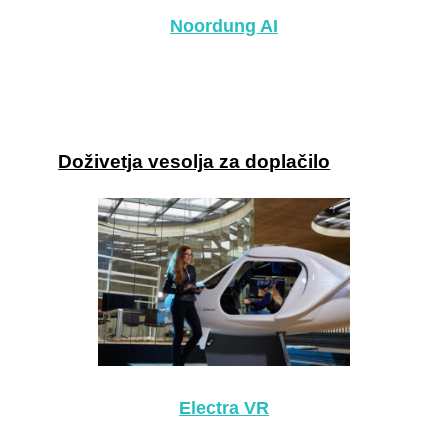
Noordung AI
Doživetja vesolja za doplačilo
Electra VR