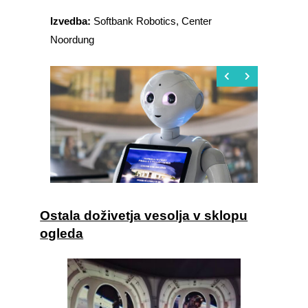
Izvedba:
Softbank Robotics, Center
Noordung
Ostala doživetja vesolja v sklopu
ogleda