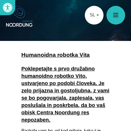
Open toolbar
SL
Humanoidna robotka Vita
Poklepetajte s prvo družabno
humanoidno robotko Vito,
ustvarjeno po podobi človeka. Je
zelo prijazna in gostoljubna, z vami
se bo pogovarjala, zaplesala, vas
poslušala in poskrbela, da bo vaš
obisk Centra Noordung res
nepozaben.
Razkrila vam bo, od kod prihaja, kako ji je