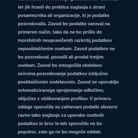
ter jih hranil do preklica soglasja s strani
posameznika ali organizacije, ki je podatke
posredoval/a. Zavod bo podatke varoval na
primeren način, tako da ne bo prišlo do
morebitnih neupravičenih razkritij podatkov
nepooblaščenim osebam. Zavod podatkov ne
bo posredoval, posodil ali prodal tretjim
osebam. Zavod bo omogočila obdelavo
oziroma posredovanje podatkov izključno
pooblaščenim sodelavcem. Zavod ne uporablja
avtomatiziranega sprejemanja odločitev,
vključno z oblikovanjem profilov. V primeru
oddaje sporočila so zahtevani podatki obvezni
ravno tako soglasje za uporabo osebnih
podatkov in brez le-teh sporočilo ne bo
popolno, zato ga ne bo mogoče oddati.