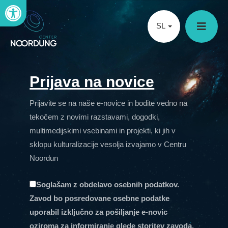
Open toolbar
SL
Prijava na novice
Prijavite se na naše e-novice in bodite vedno na
tekočem z novimi razstavami, dogodki,
multimedijskimi vsebinami in projekti, ki jih v
sklopu kulturalizacije vesolja izvajamo v Centru
Noordun
Soglašam z obdelavo osebnih podatkov.
Zavod bo posredovane osebne podatke
uporabil izključno za pošiljanje e-novic
oziroma za informiranje glede storitev zavoda,