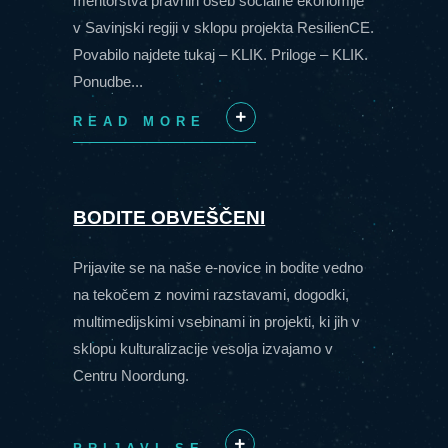
mentorstva pravnih oseb socialne ekonomije
v Savinjski regiji v sklopu projekta ResilienCE.
Povabilo najdete tukaj – KLIK. Priloge – KLIK.
Ponudbe...
READ MORE
+
BODITE OBVEŠČENI
Prijavite se na naše e-novice in bodite vedno
na tekočem z novimi razstavami, dogodki,
multimedijskimi vsebinami in projekti, ki jih v
sklopu kulturalizacije vesolja izvajamo v
Centru Noordung.