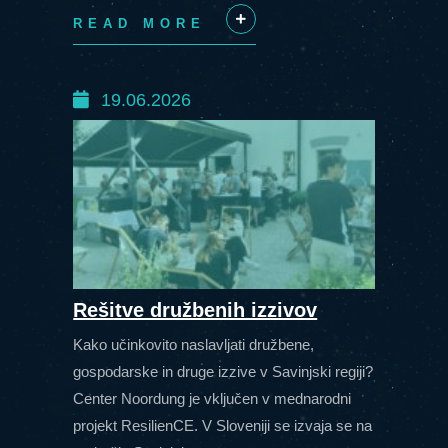
READ MORE
+
19.06.2026
Rešitve družbenih izzivov
Kako učinkovito naslavljati družbene,
gospodarske in druge izzive v Savinjski regiji?
Center Noordung je vključen v mednarodni
projekt ResilienCE. V Sloveniji se izvaja se na