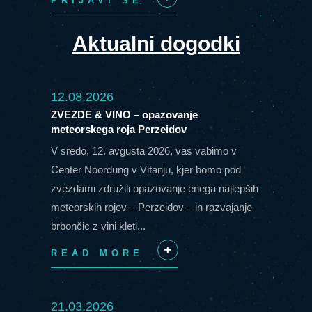
PRIJAVI SE
+
Aktualni dogodki
12.08.2026
ZVEZDE & VINO – opazovanje
meteorskega roja Perzeidov
V sredo, 12. avgusta 2026, vas vabimo v
Center Noordung v Vitanju, kjer bomo pod
zvezdami združili opazovanje enega najlepših
meteorskih rojev – Perzeidov – in razvajanje
brbončic z vini kleti...
READ MORE
+
21.03.2026