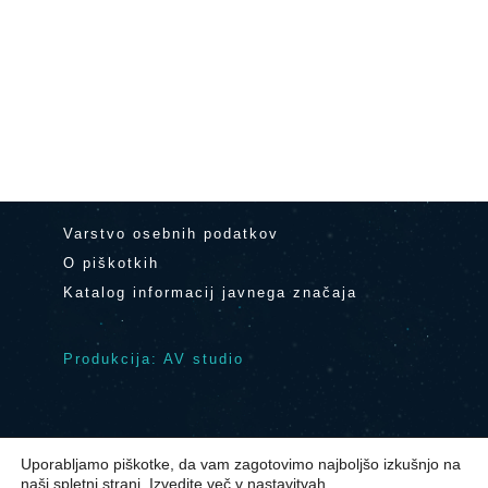
Varstvo osebnih podatkov
O piškotkih
Katalog informacij javnega značaja
Produkcija: AV studio
Uporabljamo piškotke, da vam zagotovimo najboljšo izkušnjo na
© 2024 Center Noordung Vitanje
|
naši spletni strani. Izvedite več v
nastavitvah
.
Kontakt