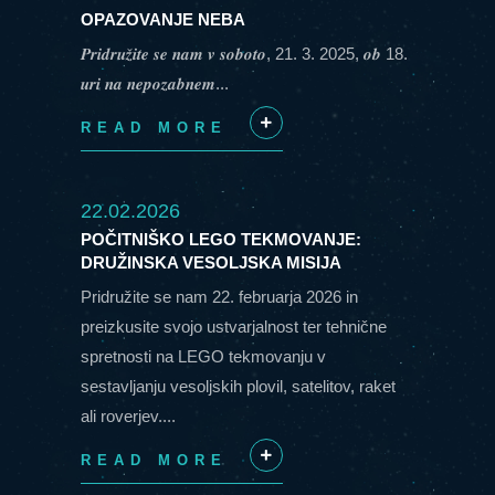
OPAZOVANJE NEBA
𝑷𝒓𝒊𝒅𝒓𝒖𝒛̌𝒊𝒕𝒆 𝒔𝒆 𝒏𝒂𝒎 𝒗 𝒔𝒐𝒃𝒐𝒕𝒐, 21. 3. 2025, 𝒐𝒃 18.
𝒖𝒓𝒊 𝒏𝒂 𝒏𝒆𝒑𝒐𝒛𝒂𝒃𝒏𝒆𝒎...
READ MORE
+
22.02.2026
POČITNIŠKO LEGO TEKMOVANJE:
DRUŽINSKA VESOLJSKA MISIJA
Pridružite se nam 22. februarja 2026 in
preizkusite svojo ustvarjalnost ter tehnične
spretnosti na LEGO tekmovanju v
sestavljanju vesoljskih plovil, satelitov, raket
ali roverjev....
READ MORE
+