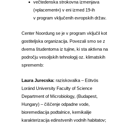
večtedenska strokovna izmenjava
(»placement«) v eni izmed 19-ih
v program vključenih evropskih držav.
Center Noordung se je v program vključil kot
gostiteljska organizacija. Povezali smo se z
dvema študentoma iz tujine, ki sta aktivna na
področju vesoljskih tehnologij oz. klimatskih
sprememb:
Laura Jurecska:
raziskovalka – Eötvös
Loránd University Faculty of Science
Department of Microbiology, (Budapest,
Hungary) – čiščenje odpadne vode,
bioremediacija podtalnice, kemikalije
karakterizacija edinstvenih vodnih habitatov;