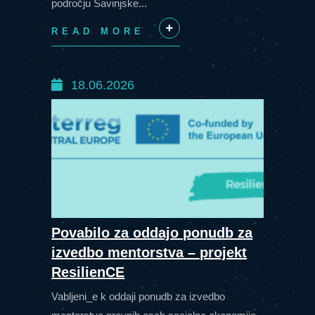
področju Savinjske...
READ MORE
+
18.06.2026
Povabilo za oddajo ponudb za
izvedbo mentorstva – projekt
ResilienCE
Vabljeni_e k oddaji ponudb za izvedbo