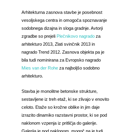
Arhitekturna zasnova stavbe je posebnost
vesoljskega centra in omogoča spoznavanje
sodobnega dizajna in sloga gradnje. Avtorji
zgradbe so prejeli
Plečnikovo nagrado
za
arhitekturo 2013, Zlati svinčnik 2013 in
nagrado Trend 2012. Zasnova objekta pa je
bila tudi nominirana za Evropsko nagrado
Mies van der Rohe
za najboljšo sodobno
arhitekturo.
Stavba je monolitne betonske strukture,
sestavljene iz treh etaž, ki se zlivajo v enovito
celoto. Etaže so krožne oblike in jim daje
izrazito dinamiko razstavni prostor, ki se pod
naklonom vzpenja iz pritličja do galerije.
Galerija je pod naklonom, mogoč pa je tudi