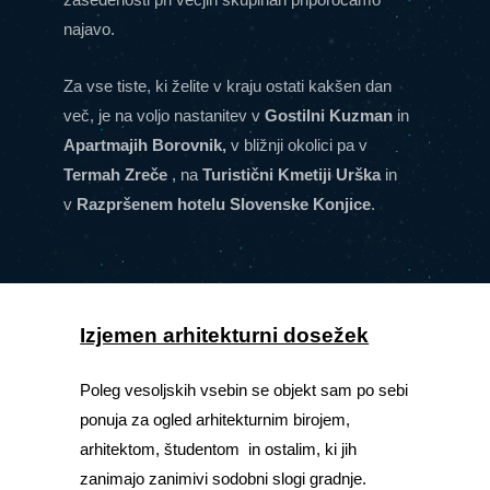
najavo.
Za vse tiste, ki želite v kraju ostati kakšen dan
več, je na voljo nastanitev v
Gostilni Kuzman
in
Apartmajih Borovnik,
v bližnji okolici pa v
Termah Zreče
, na
Turistični Kmetiji Urška
in
v
Razpršenem hotelu Slovenske Konjice
.
Izjemen arhitekturni dosežek
Poleg vesoljskih vsebin se objekt sam po sebi
ponuja za ogled arhitekturnim birojem,
arhitektom, študentom in ostalim, ki jih
zanimajo zanimivi sodobni slogi gradnje.