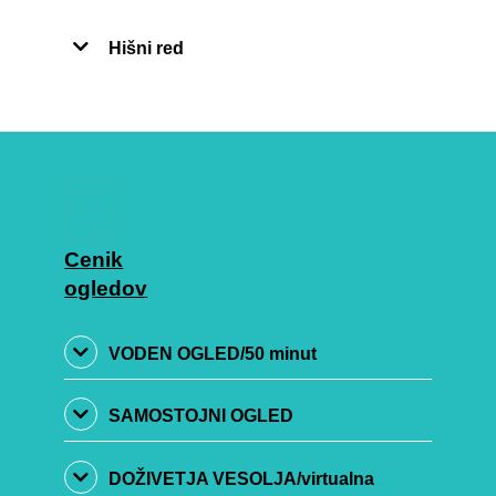
Hišni red
Cenik
ogledov
VODEN OGLED/50 minut
SAMOSTOJNI OGLED
DOŽIVETJA VESOLJA/virtualna