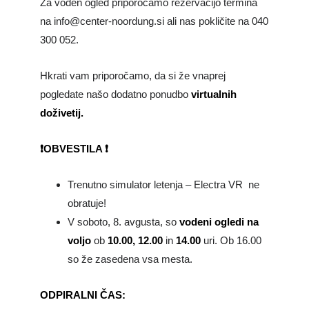
Za voden ogled priporočamo rezervacijo termina
na info@center-noordung.si ali nas pokličite na 040
300 052.
Hkrati vam priporočamo, da si že vnaprej
pogledate našo dodatno ponudbo
virtualnih
doživetij.
❗OBVESTILA ❗
Trenutno simulator letenja – Electra VR ne
obratuje!
V soboto, 8. avgusta, so
vodeni ogledi na
voljo
ob
10.00, 12.00
in
14.00
uri. Ob 16.00
so že zasedena vsa mesta.
ODPIRALNI ČAS: