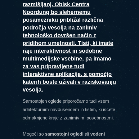
razmišljanj. Obisk Centra
Noordung bo slehernemu
posamezniku približal različna
področja vesolja na zanimiv
tehnološko dovršen način z
pridihom umetnosti. Tisti, ki imate
raje interaktivnost in sodobne
multimedijske vsebine, pa imamo
za vas pripravljene tudi
interaktivne
aplikacij
e,
s pomočjo
katerih boste uživali v raziskovanju
vesolja.
Samostojen oglede priporočamo tudi vsem
arhitekturnim navdušencem in tistim, ki iščete
odmaknjene kraje z zanimivimi posebnostmi.
Mogoči so
samostojni ogledi
ali
vodeni