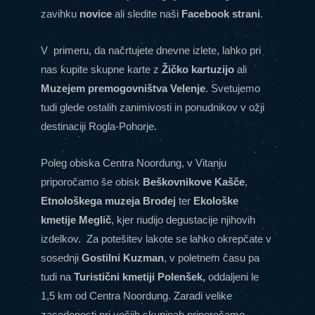
zavihku
novice
ali sledite naši
Facebook strani
.
V primeru, da načrtujete dnevne izlete, lahko pri
nas kupite skupne karte z
Žičko kartuzijo
ali
Muzejem premogovništva Velenje
. Svetujemo
tudi glede ostalih zanimivosti in ponudnikov v ožji
destinaciji
Rogla-Pohorje
.
Poleg obiska Centra Noordung, v Vitanju
priporočamo še obisk
Beškovnikove Kašče
,
Etnološkega muzeja Brodej
ter
Ekološke
kmetije Meglič
, kjer nudijo degustacije njihovih
izdelkov. Za potešitev lakote se lahko okrepčate v
sosednji
Gostilni Kuzman
, v poletnem času pa
tudi na
Turistični kmetiji Polenšek,
oddaljeni le
1,5 km od Centra Noordung. Zaradi velike
zasedenosti pri večjih skupinah priporočamo