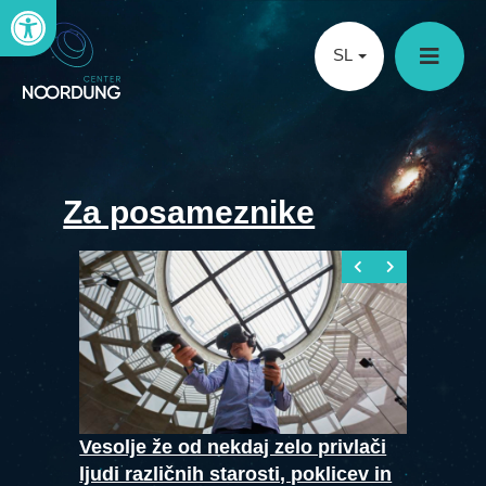
Open toolbar
SL
Za posameznike
Vesolje že od nekdaj zelo privlači
ljudi različnih starosti, poklicev in