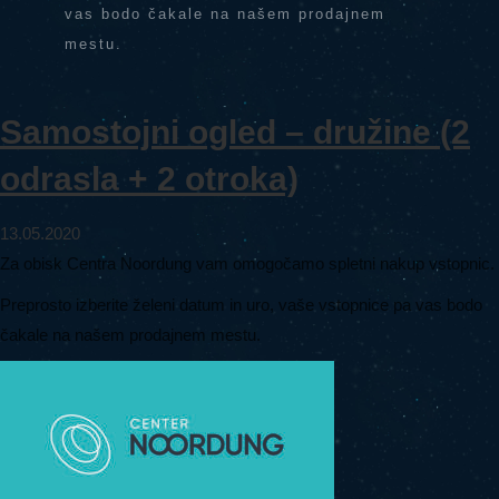
vas bodo čakale na našem prodajnem
mestu.
Samostojni ogled – družine (2
odrasla + 2 otroka)
13.05.2020
Za obisk Centra Noordung vam omogočamo spletni nakup vstopnic.
Preprosto izberite želeni datum in uro, vaše vstopnice pa vas bodo
čakale na našem prodajnem mestu.