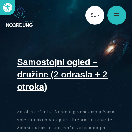
Open toolbar
SL
Samostojni ogled –
družine (2 odrasla + 2
otroka)
Za obisk Centra Noordung vam omogočamo
spletni nakup vstopnic. Preprosto izberite
želeni datum in uro, vaše vstopnice pa