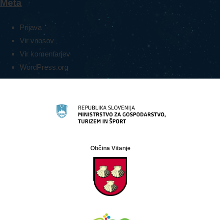
Meta
Prijava
Vir vnosov
Vir komentarjev
WordPress.org
Občina Vitanje