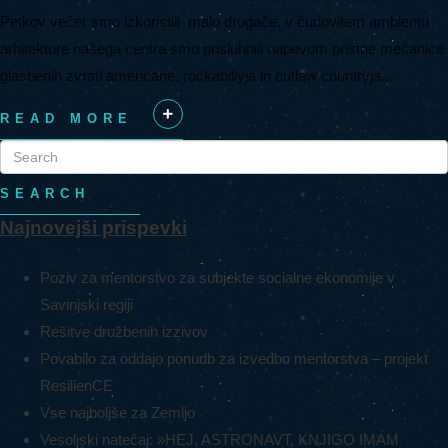
Petkov večer smo izkoristili malo drugače, v čudovitem ambientu
arhitekture našega centra smo prisluhnili napevom pristne mešanice
glasbenih zvrsti americane, rockabillyja in outlaw countryja...
READ MORE
+
SEARCH
Najnovejši prispevki
Poziv za mentorstvo za subjekte socialne ekonomije v
Savinjski regiji
Rešitve družbenih izzivov
Povabilo za oddajo ponudb za izvedbo mentorstva – projekt
ResilienCE
Vse najboljše za Zemljo
Vesoljski natečaj: »HEJ, ASTRONAVT, KNJIGO IMAM