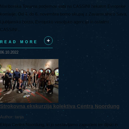
Mariborska Tovarna podjemov vabi na CASSINI hekaton Evropske
komisije. Od 4. do 6. novembra bomo skupaj z Zavarovalnico Sava,
Ljubljansko borzo, Evropsko vesoljsko agencijo in ostalimi
CASSINI...
READ MORE
+
06.10.2022
Strokovna ekskurzija kolektiva Centra Noordung
Author: tanja
Ekipa Centra Noordung, ki jo sestavljamo zaposleni ter dijaki in