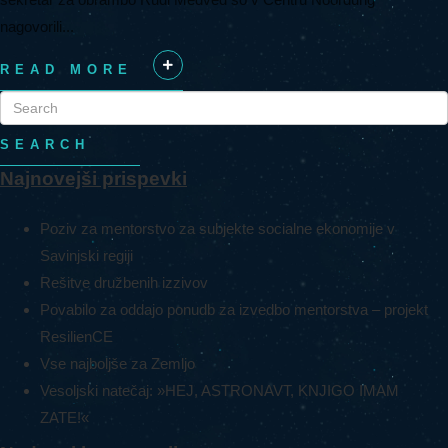
nagovorili...
READ MORE
+
SEARCH
Najnovejši prispevki
Poziv za mentorstvo za subjekte socialne ekonomije v
Savinjski regiji
Rešitve družbenih izzivov
Povabilo za oddajo ponudb za izvedbo mentorstva – projekt
ResilienCE
Vse najboljše za Zemljo
Vesoljski natečaj: »HEJ, ASTRONAVT, KNJIGO IMAM
ZATE!«