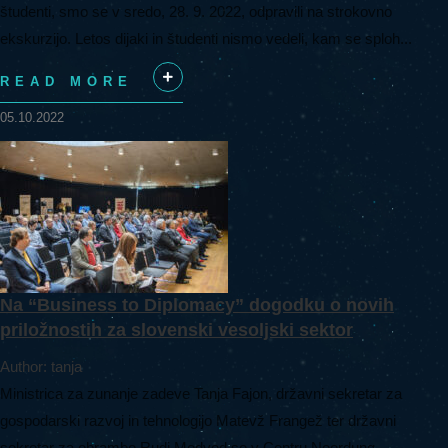
študenti, smo se v sredo, 28. 9. 2022, odpravili na strokovno
ekskurzijo. Letos dijaki in študenti nismo vedeli, kam se sploh...
READ MORE
+
05.10.2022
Na “Business to Diplomacy” dogodku o novih
priložnostih za slovenski vesoljski sektor
Author: tanja
Ministrica za zunanje zadeve Tanja Fajon, državni sekretar za
gospodarski razvoj in tehnologijo Matevž Frangež ter državni
sekretar za obrambo Rudi Medved so v Centru Noordung