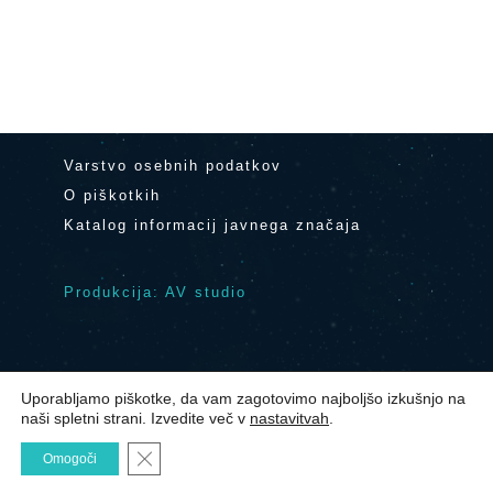
Varstvo osebnih podatkov
O piškotkih
Katalog informacij javnega značaja
Produkcija: AV studio
Uporabljamo piškotke, da vam zagotovimo najboljšo izkušnjo na
© 2024 Center Noordung Vitanje
|
naši spletni strani. Izvedite več v
nastavitvah
.
Kontakt
Close GDPR Cookie Banner
Omogoči