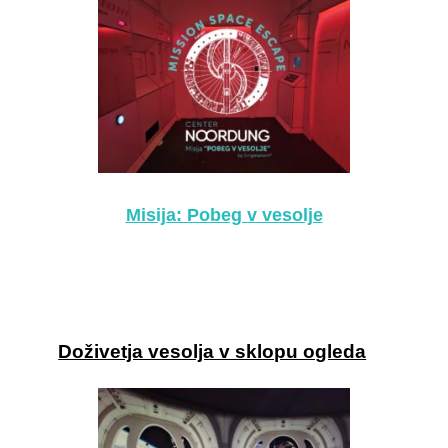
Misija: Pobeg v vesolje
Doživetja vesolja v sklopu ogleda