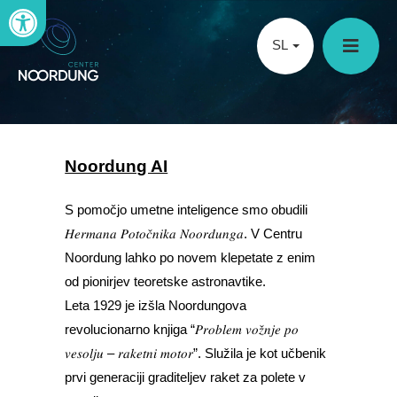
Open toolbar
SL
Noordung AI
S pomočjo umetne inteligence smo obudili
𝐻𝑒𝑟𝑚𝑎𝑛𝑎 𝑃𝑜𝑡𝑜𝑐̌𝑛𝑖𝑘𝑎 𝑁𝑜𝑜𝑟𝑑𝑢𝑛𝑔𝑎. V Centru
Noordung lahko po novem klepetate z enim
od pionirjev teoretske astronavtike.
Leta 1929 je izšla Noordungova
revolucionarno knjiga “𝑃𝑟𝑜𝑏𝑙𝑒𝑚 𝑣𝑜𝑧̌𝑛𝑗𝑒 𝑝𝑜
𝑣𝑒𝑠𝑜𝑙𝑗𝑢 – 𝑟𝑎𝑘𝑒𝑡𝑛𝑖 𝑚𝑜𝑡𝑜𝑟”. Služila je kot učbenik
prvi generaciji graditeljev raket za polete v