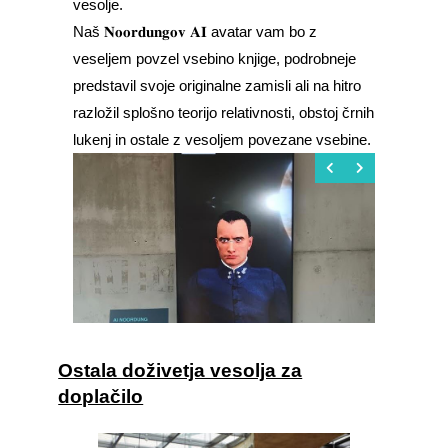
vesolje.
Naš 𝐍𝐨𝐨𝐫𝐝𝐮𝐧𝐠𝐨𝐯 𝐀𝐈 avatar vam bo z
veseljem povzel vsebino knjige, podrobneje
predstavil svoje originalne zamisli ali na hitro
razložil splošno teorijo relativnosti, obstoj črnih
lukenj in ostale z vesoljem povezane vsebine.
Ostala doživetja vesolja za
doplačilo