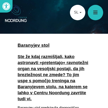
Open toolbar
SL
Baranyjev stol
Ste že kdaj razmišljali, kako
astronavti »pretentajo« ravnotežni
organ na vesoljski postaji, da jih
breztežnost ne zmede? To jim
uspe s pomočjo treninga na
Baranyjevem stolu, na katerem se
lahko v Centru Noordung zavrtite
tudi vi.
Baranyjev stol predstavlja diagnostično