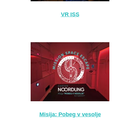
VR ISS
Misija: Pobeg v vesolje