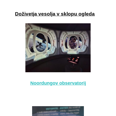
Doživetja vesolja v sklopu ogleda
Noordungov observatorij