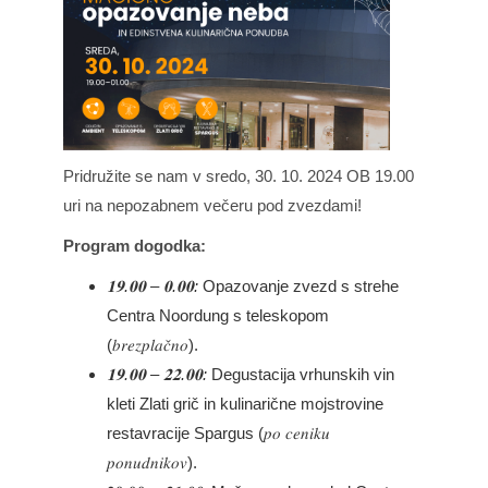
Pridružite se nam v sredo, 30. 10. 2024 OB 19.00
uri na nepozabnem večeru pod zvezdami!
Program dogodka:
𝟏𝟗.𝟎𝟎 – 𝟎.𝟎𝟎:
Opazovanje zvezd s strehe
Centra Noordung s teleskopom
(𝑏𝑟𝑒𝑧𝑝𝑙𝑎𝑐̌𝑛𝑜).
𝟏𝟗.𝟎𝟎 – 𝟐𝟐.𝟎𝟎:
Degustacija vrhunskih vin
kleti Zlati grič in kulinarične mojstrovine
restavracije Spargus (𝑝𝑜 𝑐𝑒𝑛𝑖𝑘𝑢
𝑝𝑜𝑛𝑢𝑑𝑛𝑖𝑘𝑜𝑣).