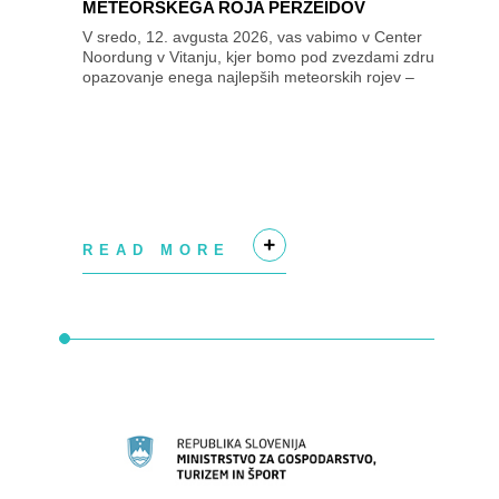
METEORSKEGA ROJA PERZEIDOV


V sredo, 12. avgusta 2026, vas vabimo v Center
Noordung v Vitanju, kjer bomo pod zvezdami združili
opazovanje enega najlepših meteorskih rojev –
Perzeidov – in razvajanje brbončic z vini kleti...
READ MORE
+