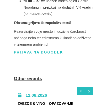
𝟐𝟎.𝟎𝟎
–
𝟐𝟏.𝟎𝟎:
Možen voden ogled Centra
Noordung in preizkušnja dodatnih VR vsebin
(𝑝𝑜 𝑟𝑒𝑑𝑛𝑒𝑚 𝑐𝑒𝑛𝑖𝑘𝑢).
𝐎𝐛𝐯𝐞𝐳𝐧𝐞 𝐩𝐫𝐢𝐣𝐚𝐯𝐞 𝐝𝐨 𝐳𝐚𝐩𝐨𝐥𝐧𝐢𝐭𝐯𝐞 𝐦𝐞𝐬𝐭!
Rezervirajte svoje mesto in doživite čarobnost
nočnega neba ter edinstveno kulinarično doživetje
v izjemnem ambientu!
PRIJAVA NA DOGODEK
Other events
12.08.2026
ZVEZDE & VINO – OPAZOVANJE