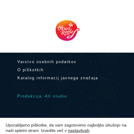
Varstvo osebnih podatkov
O piškotkih
Katalog informacij javnega značaja
Produkcija: AV studio
Uporabljamo piškotke, da vam zagotovimo najboljšo izkušnjo na
© 2024 Center Noordung Vitanje
|
naši spletni strani. Izvedite več v
nastavitvah
.
Kontakt