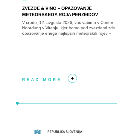
ZVEZDE & VINO – OPAZOVANJE
METEORSKEGA ROJA PERZEIDOV


V sredo, 12. avgusta 2026, vas vabimo v Center
Noordung v Vitanju, kjer bomo pod zvezdami združili
opazovanje enega najlepših meteorskih rojev –
Perzeidov – in razvajanje brbončic z vini kleti...
READ MORE
+