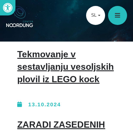
Open toolbar
SL
Tekmovanje v
sestavljanju vesoljskih
plovil iz LEGO kock
13.10.2024
ZARADI ZASEDENIH