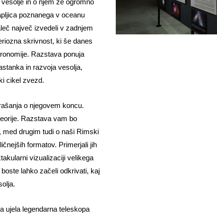
 vesolje in o njem že ogromno
kapljica poznanega v oceanu
eč največ izvedeli v zadnjem
teriozna skrivnost, ki še danes
tronomije. Razstava ponuja
stanka in razvoja vesolja,
ki cikel zvezd.
vprašanja o njegovem koncu.
teorije. Razstava vam bo
, med drugim tudi o naši Rimski
ičnejših formatov. Primerjali jih
ktakularni vizualizaciji velikega
boste lahko začeli odkrivati, kaj
olja.
a ujela legendarna teleskopa