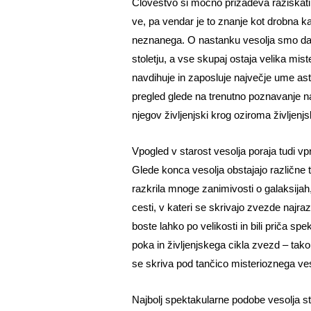
Človeštvo si močno prizadeva raziskati
ve, pa vendar je to znanje kot drobna 
neznanega. O nastanku vesolja smo dal
stoletju, a vse skupaj ostaja velika mis
navdihuje in zaposluje največje ume as
pregled glede na trenutno poznavanje na
njegov življenjski krog oziroma življenjs
Vpogled v starost vesolja poraja tudi 
Glede konca vesolja obstajajo različne 
razkrila mnoge zanimivosti o galaksijah
cesti, v kateri se skrivajo zvezde najrazl
boste lahko po velikosti in bili priča spe
poka in življenjskega cikla zvezd – tako 
se skriva pod tančico misterioznega ves
Najbolj spektakularne podobe vesolja st