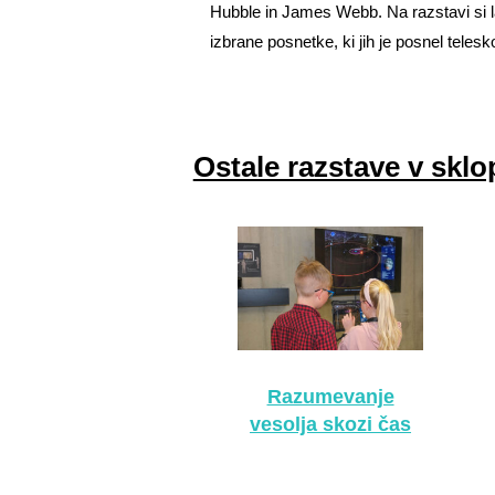
Hubble in James Webb. Na razstavi si l
izbrane posnetke, ki jih je posnel teles
Ostale razstave v skl
Razumevanje
vesolja skozi čas