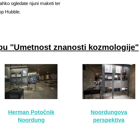
ahko ogledate njuni maketi ter
kop Hubble.
opu "Umetnost znanosti kozmologije"
Herman Potočnik
Noordungova
Noordung
perspektiva