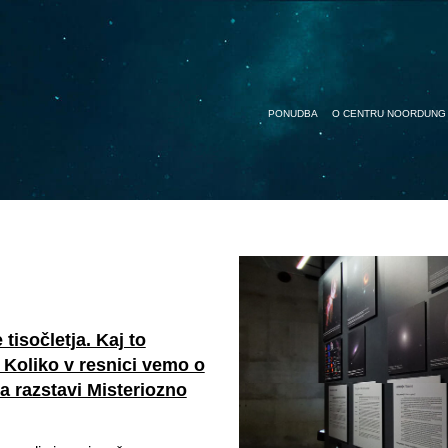
PONUDBA
O CENTRU NOORDUNG
 tisočletja. Kaj to
 Koliko v resnici vemo o
 razstavi Misteriozno