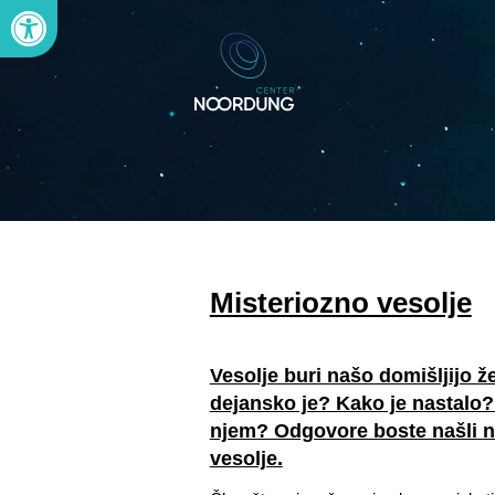
Open toolbar
Misteriozno vesolje
Vesolje buri našo domišljijo že
dejansko je? Kako je nastalo?
njem? Odgovore boste našli na
vesolje.