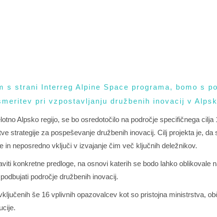
im s strani Interreg Alpine Space programa, bomo s 
meritev pri vzpostavljanju družbenih inovacij v Alpski
lotno Alpsko regijo, se bo osredotočilo na področje specifičnega cilja 1
e strategije za pospeševanje družbenih inovacij. Cilj projekta je, da 
 in neposredno vključi v izvajanje čim več ključnih deležnikov.
viti konkretne predloge, na osnovi katerih se bodo lahko oblikovale na
spodbujati področje družbenih inovacij.
vključenih še 16 vplivnih opazovalcev kot so pristojna ministrstva, obč
cije.