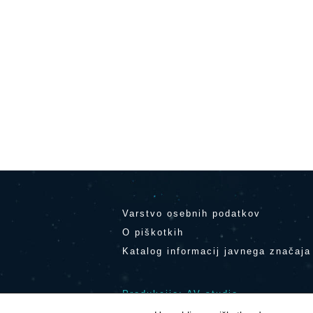
Varstvo osebnih podatkov
O piškotkih
Katalog informacij javnega značaja
Produkcija: AV studio