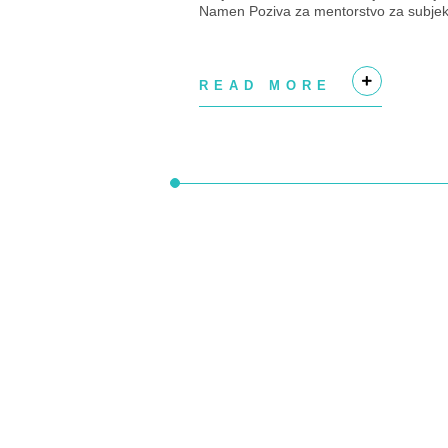
Namen Poziva za mentorstvo za subjek
ekonomije v Savinjski regiji je izbrati su
READ MORE
+