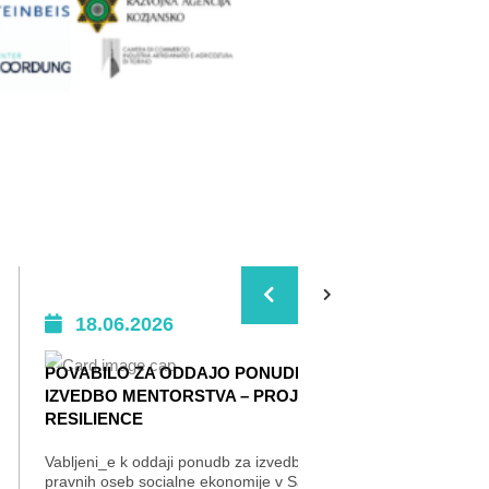
18.06.2026
0
POVABILO ZA ODDAJO PONUDB ZA
VSE 
IZVEDBO MENTORSTVA – PROJEKT
Z želj
RESILIENCE
ga ohr
Centr
Vabljeni_e k oddaji ponudb za izvedbo mentorstva
gostov
pravnih oseb socialne ekonomije v Savinjski regiji