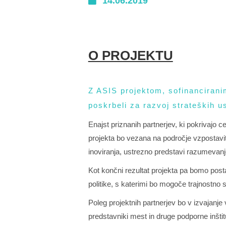
14.06.2019
O PROJEKTU
Z ASIS projektom, sofinanciran
poskrbeli za razvoj strateških us
Enajst priznanih partnerjev, ki pokrivajo ce
projekta bo vezana na področje vzpostavitv
inoviranja, ustrezno predstavi razumevanje
Kot končni rezultat projekta pa bomo posta
politike, s katerimi bo mogoče trajnostno 
Poleg projektnih partnerjev bo v izvajanje 
predstavniki mest in druge podporne inštitu