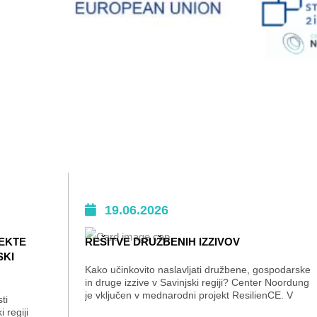
19.06.2026
JEKTE
REŠITVE DRUŽBENIH IZZIVOV
SKI
Kako učinkovito naslavljati družbene, gospodarske
in druge izzive v Savinjski regiji? Center Noordung
je vključen v mednarodni projekt ResilienCE. V
ti
Sloveniji se izvaja se na področju Savinjske...
 regiji