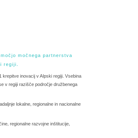
pomočjo močnega partnerstva
 regiji.
 krepitve inovacij v Alpski regiji. Vsebina
se v regiji razišče področje družbenega
daljnje lokalne, regionalne in nacionalne
ine, regionalne razvojne inštitucije,