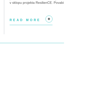
v sklopu projekta ResilienCE. Povabilo najdete
tukaj – KLIK. Priloge – KLIK. Ponudbe...
READ MORE
RE
+