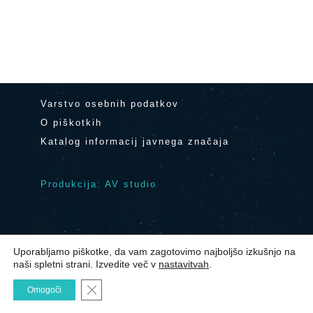
Varstvo osebnih podatkov
O piškotkih
Katalog informacij javnega značaja
Produkcija: AV studio
Uporabljamo piškotke, da vam zagotovimo najboljšo izkušnjo na
© 2024 Center Noordung Vitanje
|
naši spletni strani. Izvedite več v
nastavitvah
.
Kontakt
Close GDPR Cookie Banner
Omogoči