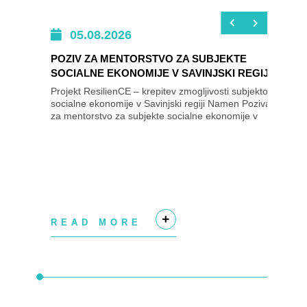
05.08.2026
POZIV ZA MENTORSTVO ZA SUBJEKTE
SOCIALNE EKONOMIJE V SAVINJSKI REGIJI
Projekt ResilienCE – krepitev zmogljivosti subjektov
socialne ekonomije v Savinjski regiji Namen Poziva
za mentorstvo za subjekte socialne ekonomije v
Savinjski regiji je izbrati subjekte...
READ MORE
+