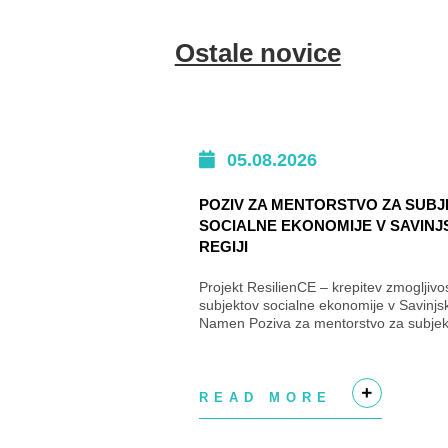
Ostale novice
05.08.2026
POZIV ZA MENTORSTVO ZA SUB
SOCIALNE EKONOMIJE V SAVINJ
REGIJI
Projekt ResilienCE – krepitev zmogljivos
subjektov socialne ekonomije v Savinjski
Namen Poziva za mentorstvo za subjek
ekonomije v Savinjski regiji je izbrati su
READ MORE
+