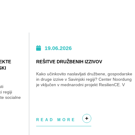
19.06.2026
JEKTE
REŠITVE DRUŽBENIH IZZIVOV
SKI
Kako učinkovito naslavljati družbene, gospodarske
in druge izzive v Savinjski regiji? Center Noordung
je vključen v mednarodni projekt ResilienCE. V
ti
Sloveniji se izvaja se na področju Savinjske...
 regiji
te socialne
bjekte...
READ MORE
+