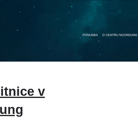
PONUDBA
O CENTRU NOORDUNG
tnice v
dung