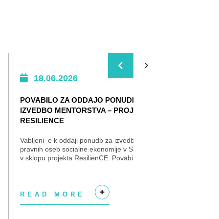
18.06.2026
0
POVABILO ZA ODDAJO PONUDB ZA
VSE 
IZVEDBO MENTORSTVA – PROJEKT
Z želj
RESILIENCE
ga ohr
Centr
Vabljeni_e k oddaji ponudb za izvedbo mentorstva
gostov
pravnih oseb socialne ekonomije v Savinjski regiji
v sklopu projekta ResilienCE. Povabilo najdete
tukaj – KLIK. Priloge – KLIK. Ponudbe...
READ MORE
RE
+