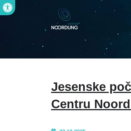
Open toolbar
Jesenske poči
Centru Noor