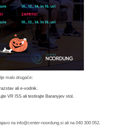
olje malo drugače:
razstav ali e-vodnik.
ujte VR ISS ali testirajte Baranyjev stol.
javo na info@center-noordung.si ali na 040 300 052.