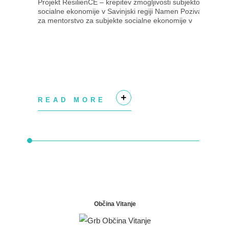
Projekt ResilienCE – krepitev zmogljivosti subjektov
socialne ekonomije v Savinjski regiji Namen Poziva
za mentorstvo za subjekte socialne ekonomije v
Savinjski regiji je izbrati subjekte...
READ MORE
+
Občina Vitanje