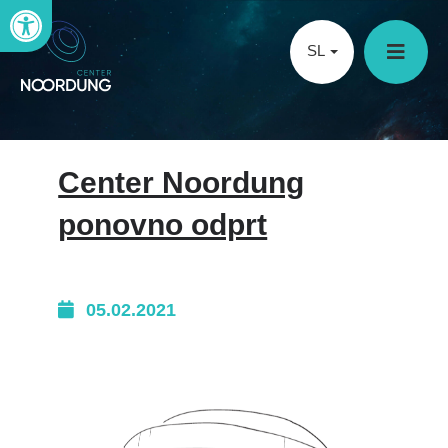
Open toolbar
SL
Center Noordung
ponovno odprt
05.02.2021