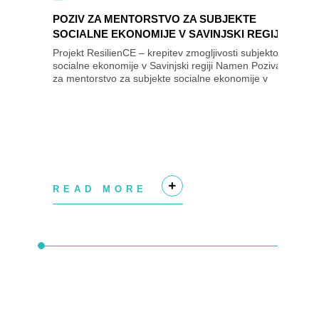
POZIV ZA MENTORSTVO ZA SUBJEKTE
SOCIALNE EKONOMIJE V SAVINJSKI REGIJI
Projekt ResilienCE – krepitev zmogljivosti subjektov
socialne ekonomije v Savinjski regiji Namen Poziva
za mentorstvo za subjekte socialne ekonomije v
Savinjski regiji je izbrati subjekte...
READ MORE
+