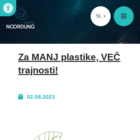
Open toolbar
SL
Za MANJ plastike, VEČ
trajnosti!
02.08.2023