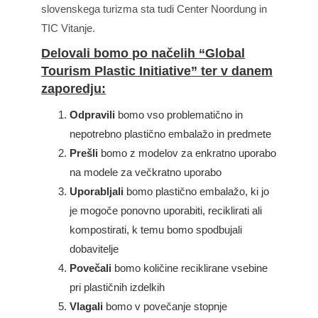
slovenskega turizma sta tudi Center Noordung in
TIC Vitanje.
Delovali bomo po načelih “Global
Tourism Plastic Initiative” ter v danem
zaporedju:
Odpravili
bomo vso problematično in
nepotrebno plastično embalažo in predmete
Prešli
bomo z modelov za enkratno uporabo
na modele za večkratno uporabo
Uporabljali
bomo plastično embalažo, ki jo
je mogoče ponovno uporabiti, reciklirati ali
kompostirati, k temu bomo spodbujali
dobavitelje
Povečali
bomo količine reciklirane vsebine
pri plastičnih izdelkih
Vlagali
bomo v povečanje stopnje