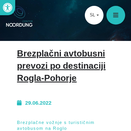
Open toolbar
SL
Brezplačni avtobusni
prevozi po destinaciji
Rogla-Pohorje
29.06.2022
Brezplačne vožnje s turističnim
avtobusom na Roglo