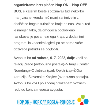
organiziramo brezplačen Hop ON – Hop OFF
BUS
, s katerim boste spoznavali tudi nekoliko
manj znane, vendar nič manj zanimive in z
dediščino bogate turistične kraje pri nas. Vozni red
je narejen tako, da omogoča poglobljeno
raziskovanje posameznega kraja, z dodatnimi
programi in vodenimi ogledi pa se bomo vaše
doživetje potrudili še poglobiti.
Avtobus bo
od sobote, 9. 7. 2022, dalje
vozil na
relaciji Zreče (avtobusna postaja)–Vitanje (Center
Noordung)–Oplotnica (park Oplotnica)–Žička
kartuzija–Slovenske Konjice (avtobusna postaja).
Avtobus bo vozil po spodaj priloženem voznem
redu do konca meseca avgusta.