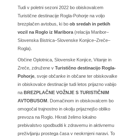
Tudi v poletni sezoni 2022 bo obiskovalcem
Turistične destinacije Rogla-Pohorje na voljo
brezplačen avtobus, ki bo
ob sredah in petkih
vozil na Roglo iz Maribora
(relacija Maribor–
Slovenska Bistrica–Slovenske Konjice–Zreče–
Rogla).
Občine Oplotnica, Slovenske Konjice, Vitanje in
Zreče, združene v
Turistično destinacijo Rogla-
Pohorje
, svoje občanke in občane ter obiskovalke
in obiskovalce destinacije tudi letos prijazno vabijo
na
BREZPLAČNE VOŽNJE S TURISTIČNIM
AVTOBUSOM
. Domačinom in obiskovalcem bo
omogočal trajnostno in okolju prijaznejšo obliko
prevoza na Roglo. Hkrati želimo lokalno
prebivalstvo spodbuditi k zdravemu in aktivnemu
preživljanju prostega časa v neokrnjeni naravi. To