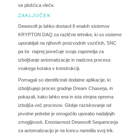
se ploščica vleče.
ZAKLJUČEK
Dewesoft je lahko dostavil 8 enakih
sistemov
KRYPTON DAQ
za različne tehnike, ki so sisteme
uporabljali na njihovih proizvodnih vozičkih, SNC
pa še naprej povečuje svoja zaporedja za
izboljšanje avtomatizacije in nadzora procesa
vsakega koraka v konstrukciji.
Pomagali so identificirati dodatne aplikacije, ki
izboljšujejo proces gradnje Dream Chaserja, in
pokazali, kako lahko ena in ista strojna oprema
izboljša več procesov. Globje raziskovanje od
prvotne potrebe je omogočilo uporabo nadaljnjih
zmogljivosti. Enostavnost Dewesoft Sequencerja
za avtomatizacijo je na koncu naredila svoj trik.