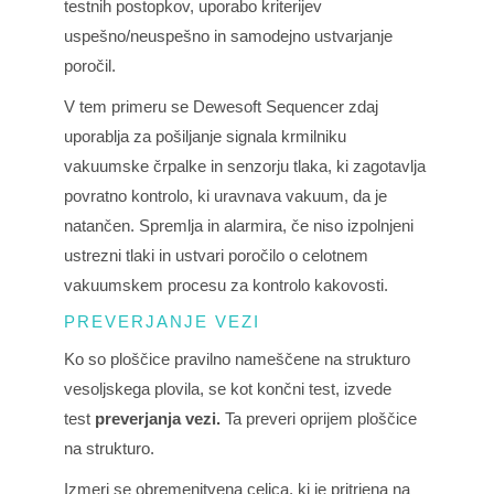
testnih postopkov, uporabo kriterijev
uspešno/neuspešno in samodejno ustvarjanje
poročil.
V tem primeru se Dewesoft Sequencer zdaj
uporablja za pošiljanje signala krmilniku
vakuumske črpalke in senzorju tlaka, ki zagotavlja
povratno kontrolo, ki uravnava vakuum, da je
natančen. Spremlja in alarmira, če niso izpolnjeni
ustrezni tlaki in ustvari poročilo o celotnem
vakuumskem procesu za kontrolo kakovosti.
PREVERJANJE VEZI
Ko so ploščice pravilno nameščene na strukturo
vesoljskega plovila, se kot končni test, izvede
test
preverjanja vezi.
Ta preveri oprijem ploščice
na strukturo.
Izmeri se obremenitvena celica, ki je pritrjena na