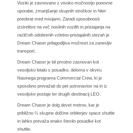
Vozilo je zasnovano z visoko možnostjo ponovne
uporabe, zmanjšanje skupnih stroškov in hiter
preobrat med misijami. Zaradi sposobnosti
izstrelitve na več nosilnih vozilih in pristajanja na
različnih odobrenih vzletno-pristajalnih stezah je
Dream Chaser prilagodljiva možnost za zanesljiv
transport.
Dream Chaser je bil prvotno zasnovan kot
vesoljsko letalo s posadko, deloma v okviru
Nasinega programa Commercial Crew, ki je
sposobno prevažati do pet astronavtov na in iz
vesoljske postaje ter drugih destinacij LEO.
Dream Chaser je dolg devet metrov, kar je
približno ¼ skupne dolžine orbiterjev space shuttle
in lahko prevaža enako število posadke kot
shuttle.