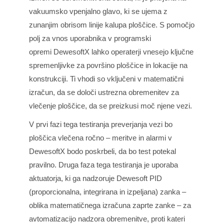
vakuumsko vpenjalno glavo, ki se ujema z
zunanjim obrisom linije kalupa ploščice. S pomočjo
polj za vnos uporabnika v programski
opremi
DewesoftX
lahko operaterji vnesejo ključne
spremenljivke za površino ploščice in lokacije na
konstrukciji. Ti vhodi so vključeni v matematični
izračun, da se določi ustrezna obremenitev za
vlečenje ploščice, da se preizkusi moč njene vezi.
V prvi fazi tega testiranja preverjanja vezi bo
ploščica vlečena ročno – meritve in alarmi v
DewesoftX bodo poskrbeli, da bo test potekal
pravilno. Druga faza tega testiranja je uporaba
aktuatorja, ki ga nadzoruje Dewesoft
PID
(proporcionalna, integrirana in izpeljana)
zanka –
oblika matematičnega izračuna zaprte zanke – za
avtomatizacijo nadzora obremenitve, proti kateri