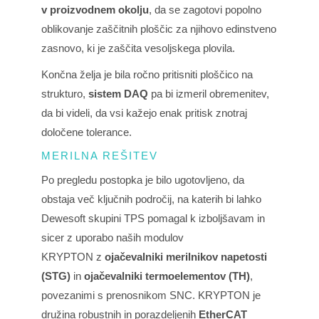
v proizvodnem okolju
, da se zagotovi popolno
oblikovanje zaščitnih ploščic za njihovo edinstveno
zasnovo, ki je zaščita vesoljskega plovila.
Končna želja je bila ročno pritisniti ploščico na
strukturo,
sistem DAQ
pa bi izmeril obremenitev,
da bi videli, da vsi kažejo enak pritisk znotraj
določene tolerance.
MERILNA REŠITEV
Po pregledu postopka je bilo ugotovljeno, da
obstaja več ključnih področij, na katerih bi lahko
Dewesoft skupini TPS pomagal k izboljšavam in
sicer z uporabo naših
modulov
KRYPTON
z
ojačevalniki merilnikov napetosti
(STG)
in
ojačevalniki termoelementov (TH)
,
povezanimi s prenosnikom SNC.
KRYPTON
je
družina robustnih in porazdeljenih
EtherCAT