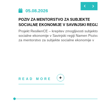
05.08.2026
POZIV ZA MENTORSTVO ZA SUBJEKTE
SOCIALNE EKONOMIJE V SAVINJSKI REGIJI
Projekt ResilienCE – krepitev zmogljivosti subjektov
socialne ekonomije v Savinjski regiji Namen Poziva
za mentorstvo za subjekte socialne ekonomije v
Savinjski regiji je izbrati subjekte...
READ MORE
+