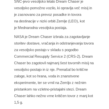
SNC-jevo vesoljsko letalo Dream Chaser je
vesoljsko pomožno vozilo, ki opravlja več misij in
je zasnovano za prevoz posadke in tovora
na destinacije v nizki orbiti Zemlje (LEO), kot
je
Mednarodna vesoljska postaja
.
NASA je Dream Chaser izbrala za zagotavljanje
storitev dostave, vračanja in odstranjevanja tovora
za vesoljsko postajo v skladu s pogodbo
Commercial Resupply Service 2 (CRS-2). Dream
Chaser bo zagotovil najmanj šest tovornih misij na
vesoljsko postajo in iz nje. Prenašal bo kritične
zaloge, kot so hrana, voda in znanstvene
eksperimente, ter se vrnil na Zemljo z nežnim
pristankom na vzletno-pristajalni stezi. Dream
Chaser lahko nežno vrne kritičen tovor z manj kot
1,5 g.