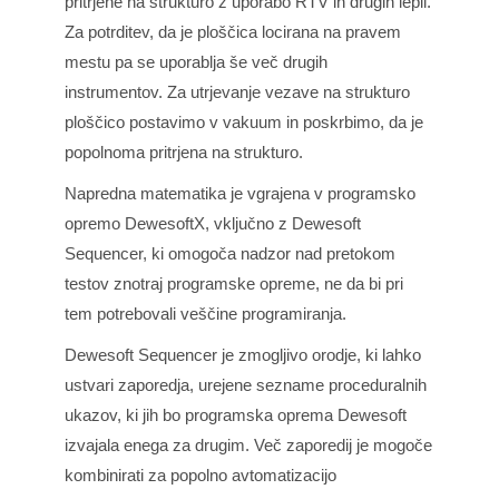
pritrjene na strukturo z uporabo RTV in drugih lepil.
Za potrditev, da je ploščica locirana na pravem
mestu pa se uporablja še več drugih
instrumentov. Za utrjevanje vezave na strukturo
ploščico postavimo v vakuum in poskrbimo, da je
popolnoma pritrjena na strukturo.
Napredna matematika je vgrajena v programsko
opremo
DewesoftX
, vključno z Dewesoft
Sequencer, ki omogoča nadzor nad pretokom
testov znotraj programske opreme, ne da bi pri
tem potrebovali veščine programiranja.
Dewesoft Sequencer
je zmogljivo orodje, ki lahko
ustvari zaporedja, urejene sezname proceduralnih
ukazov, ki jih bo programska oprema Dewesoft
izvajala enega za drugim. Več zaporedij je mogoče
kombinirati za popolno avtomatizacijo