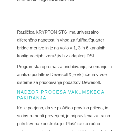
Različica KRYPTON STG ima univerzalno
diferenčno napetost in vhod za full/half/quarter
bridge meritve in je na voljo v 1, 3 in 6 kanalnih
konfiguracijah, združljivih z adapterji DSI.
Programska oprema za pridobivanje, snemanje in
analizo podatkov
DewesoftX
je vključena v vse
sisteme za pridobivanje podatkov Dewesoft.
NADZOR PROCESA VAKUMSKEGA
PAKIRANJA
Ko je potrjeno, da se ploščica pravilno prilega, in
so instrumenti preverjeni, je pripravljena za trajno
pritrditev na konstrukcijo. Ploščice so ročno