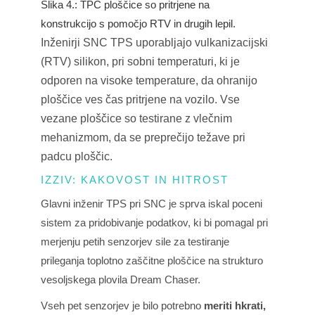
Slika 4.: TPC ploščice so pritrjene na
konstrukcijo s pomočjo RTV in drugih lepil.
Inženirji SNC TPS uporabljajo vulkanizacijski
(RTV) silikon, pri sobni temperaturi, ki je
odporen na visoke temperature, da ohranijo
ploščice ves čas pritrjene na vozilo. Vse
vezane ploščice so testirane z
vlečnim
mehanizmom, da se preprečijo težave pri
padcu ploščic.
IZZIV: KAKOVOST IN HITROST
Glavni inženir TPS pri SNC je sprva iskal poceni
sistem za pridobivanje podatkov, ki bi pomagal pri
merjenju petih senzorjev sile za testiranje
prileganja toplotno zaščitne ploščice na strukturo
vesoljskega plovila Dream Chaser.
Vseh pet senzorjev je bilo potrebno
meriti hkrati,