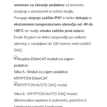
sistemov za zbiranje podatkov
za terensko
merjenje v ekstremnih in težkih okoljih.
Ponujajo
stopnjo zaščite IP67
in lahko
delujejo v
ekstremnem temperaturnem območju od -40 do
+85°C
ter nudijo
visoko zaščito pred udarci
.
Enote Krypton se lahko razporedijo po velikem
območju z razdaljami do 100 metrov med vozlišči
DAQ.
Slika 5.: Moduli za zajem podatkov
KRYPTON EtherCAT
Slika 6.: KRYPTON-6xSTG DAQ modul;
diferencialna napetost in polmostni, polovični in
četrtmostni signalni kondicioner