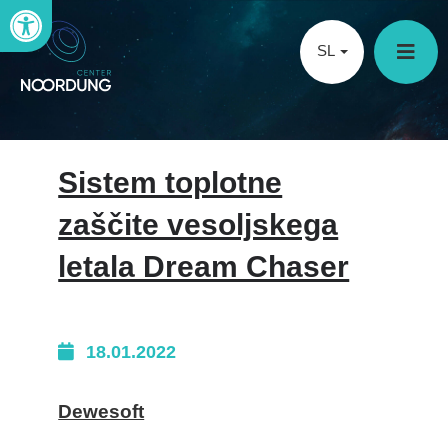
Open toolbar
SL
Sistem toplotne
zaščite vesoljskega
letala Dream Chaser
18.01.2022
Dewesoft