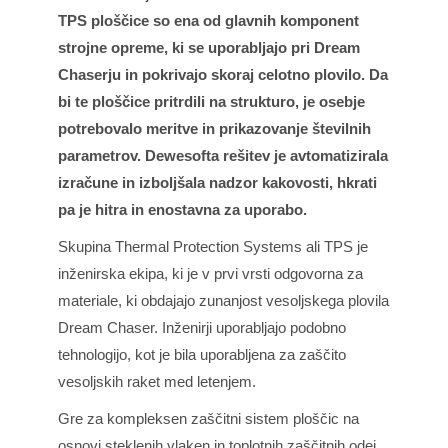
TPS ploščice so ena od glavnih komponent
strojne opreme, ki se uporabljajo pri Dream
Chaserju in pokrivajo skoraj celotno plovilo. Da
bi te ploščice pritrdili na strukturo, je osebje
potrebovalo meritve in prikazovanje številnih
parametrov. Dewesofta rešitev je avtomatizirala
izračune in izboljšala nadzor kakovosti, hkrati
pa je hitra in enostavna za uporabo.
Skupina Thermal Protection Systems ali TPS je
inženirska ekipa, ki je v prvi vrsti odgovorna za
materiale, ki obdajajo zunanjost vesoljskega plovila
Dream Chaser. Inženirji uporabljajo podobno
tehnologijo, kot je bila uporabljena za zaščito
vesoljskih raket med letenjem.
Gre za kompleksen zaščitni sistem ploščic na
osnovi steklenih vlaken in toplotnih zaščitnih odej,