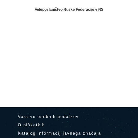
Veleposlaništvo Ruske Federacije v RS
Varstvo osebnih podatkov
O piškotkih
Katalog informacij javnega značaja