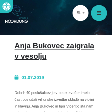
Open toolbar
SL
Anja Bukovec zaigrala
v vesolju
01.07.2019
Dobrih 40 poslušalcev je v petek zvečer imelo
čast poslušati vrhunske izvedbe skladb na violini
in klavirju. Anja Bukovec in Igor Vićentić sta nam