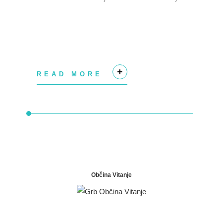
Savinjski regiji je izbrati subjekte...
READ MORE
+
Občina Vitanje