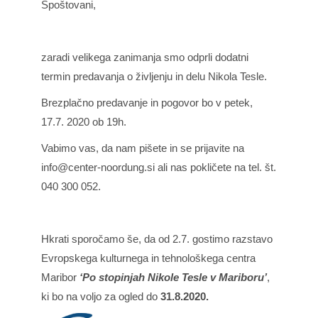
Spoštovani,
zaradi velikega zanimanja smo odprli dodatni
termin predavanja o življenju in delu Nikola Tesle.
Brezplačno predavanje in pogovor bo v petek,
17.7. 2020 ob 19h.
Vabimo vas, da nam pišete in se prijavite na
info@center-noordung.si ali nas pokličete na tel. št.
040 300 052.
Hkrati sporočamo še, da od 2.7. gostimo razstavo
Evropskega kulturnega in tehnološkega centra
Maribor
‘Po stopinjah Nikole Tesle v Mariboru’
,
ki bo na voljo za ogled do
31.8.2020.