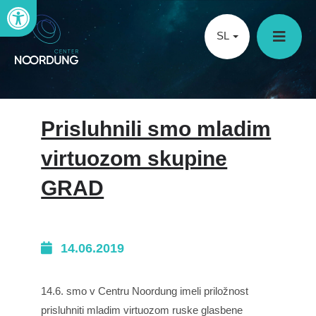
Open toolbar
SL
Prisluhnili smo mladim
virtuozom skupine
GRAD
14.06.2019
14.6. smo v Centru Noordung imeli priložnost
prisluhniti mladim virtuozom ruske glasbene