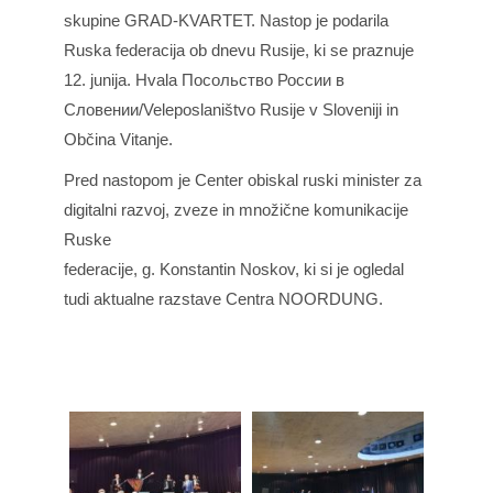
skupine GRAD-KVARTET. Nastop je podarila
Ruska federacija ob dnevu Rusije, ki se praznuje
12. junija. Hvala
Посольство России в
Словении/Veleposlaništvo Rusije v Sloveniji
in
Občina Vitanje
.
Pred nastopom je Center obiskal ruski minister za
digitalni razvoj, zveze in množične komunikacije
Ruske
federacije, g. Konstantin Noskov, ki si je ogledal
tudi aktualne razstave Centra NOORDUNG.