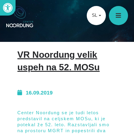
Open toolbar
SL
VR Noordung velik
uspeh na 52. MOSu
16.09.2019
Center Noordung se je tudi letos
predstavil na celjskem MOSu, ki je
potekal že 52. leto. Razstavljali smo
na prostoru MGRT in popestrili dva