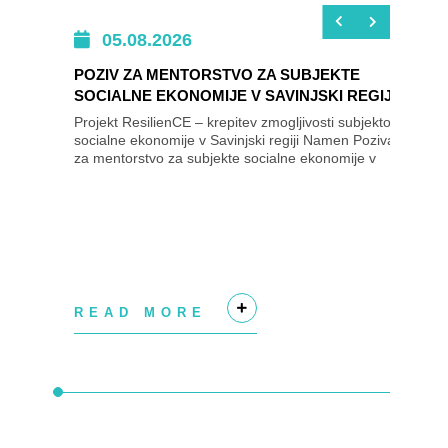
05.08.2026
POZIV ZA MENTORSTVO ZA SUBJEKTE
SOCIALNE EKONOMIJE V SAVINJSKI REGIJI
Projekt ResilienCE – krepitev zmogljivosti subjektov
socialne ekonomije v Savinjski regiji Namen Poziva
za mentorstvo za subjekte socialne ekonomije v
Savinjski regiji je izbrati subjekte...
READ MORE
+